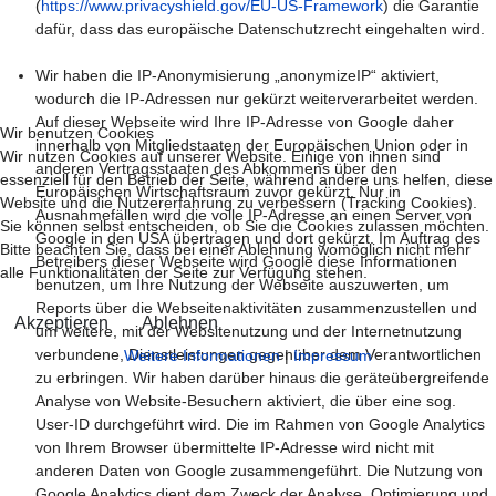
(
https://www.privacyshield.gov/EU-US-Framework
) die Garantie
dafür, dass das europäische Datenschutzrecht eingehalten wird.
Wir haben die IP-Anonymisierung „anonymizeIP“ aktiviert,
wodurch die IP-Adressen nur gekürzt weiterverarbeitet werden.
Auf dieser Webseite wird Ihre IP-Adresse von Google daher
Wir benutzen Cookies
innerhalb von Mitgliedstaaten der Europäischen Union oder in
Wir nutzen Cookies auf unserer Website. Einige von ihnen sind
anderen Vertragsstaaten des Abkommens über den
essenziell für den Betrieb der Seite, während andere uns helfen, diese
Europäischen Wirtschaftsraum zuvor gekürzt. Nur in
Website und die Nutzererfahrung zu verbessern (Tracking Cookies).
Ausnahmefällen wird die volle IP-Adresse an einen Server von
Sie können selbst entscheiden, ob Sie die Cookies zulassen möchten.
Google in den USA übertragen und dort gekürzt. Im Auftrag des
Bitte beachten Sie, dass bei einer Ablehnung womöglich nicht mehr
Betreibers dieser Webseite wird Google diese Informationen
alle Funktionalitäten der Seite zur Verfügung stehen.
benutzen, um Ihre Nutzung der Webseite auszuwerten, um
Reports über die Webseitenaktivitäten zusammenzustellen und
Akzeptieren
Ablehnen
um weitere, mit der Websitenutzung und der Internetnutzung
verbundene, Dienstleistungen gegenüber dem Verantwortlichen
Weitere Informationen
|
Impressum
zu erbringen. Wir haben darüber hinaus die geräteübergreifende
Analyse von Website-Besuchern aktiviert, die über eine sog.
User-ID durchgeführt wird. Die im Rahmen von Google Analytics
von Ihrem Browser übermittelte IP-Adresse wird nicht mit
anderen Daten von Google zusammengeführt. Die Nutzung von
Google Analytics dient dem Zweck der Analyse, Optimierung und