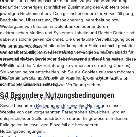
Urheber- und Leistungsschutzrecht nicht zugelassene Verwertung
bedarf der vorherigen schriftlichen Zustimmung des Anbieters oder
jeweiligen Rechteinhabers. Dies gilt insbesondere für Vervielfältigung,
Bearbeitung, Übersetzung, Einspeicherung, Verarbeitung bzw.
Wiedergabe von Inhalten in Datenbanken oder anderen
elektronischen Medien und Systemen. Inhalte und Rechte Dritter sind
dabei als solche gekennzeichnet. Die unerlaubte Vervielfältigung oder
Weitergabe einzelner Inhalte oder kompletter Seiten ist nicht gestattet
Wir benutzen Cookies
und strafbar. Lediglich die Herstellung von Kopien und Downloads für
Wir nutzen Cookies auf unserer Website. Einige von ihnen sind
den persönlichen, privaten und nicht kommerziellen Gebrauch ist
essenziell für den Betrieb der Seite, während andere uns helfen, diese
erlaubt.
Website und die Nutzererfahrung zu verbessern (Tracking Cookies).
Sie können selbst entscheiden, ob Sie die Cookies zulassen möchten.
Die Darstellung dieser Website in fremden Frames ist nur mit
Bitte beachten Sie, dass bei einer Ablehnung womöglich nicht mehr
schriftlicher Erlaubnis zulässig.
alle Funktionalitäten der Seite zur Verfügung stehen.
§4 Besondere Nutzungsbedingungen
Akzeptieren
Ablehnen
Soweit besondere Bedingungen für einzelne Nutzungen dieser
Weitere Informationen
|
Impressum
Website von den vorgenannten Paragraphen abweichen, wird an
entsprechender Stelle ausdrücklich darauf hingewiesen. In diesem
Falle gelten im jeweiligen Einzelfall die besonderen
Nutzungsbedingungen.