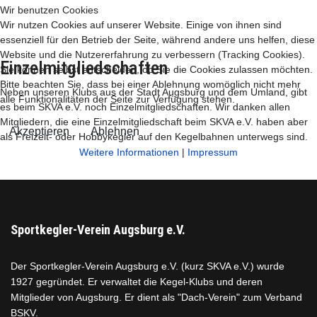
Wir benutzen Cookies
Wir nutzen Cookies auf unserer Website. Einige von ihnen sind
essenziell für den Betrieb der Seite, während andere uns helfen, diese
Website und die Nutzererfahrung zu verbessern (Tracking Cookies).
Einzelmitgliedschaften
Sie können selbst entscheiden, ob Sie die Cookies zulassen möchten.
Bitte beachten Sie, dass bei einer Ablehnung womöglich nicht mehr
Neben unseren Klubs aus der Stadt Augsburg und dem Umland, gibt
alle Funktionalitäten der Seite zur Verfügung stehen.
es beim SKVA e.V. noch Einzelmitgliedschaften. Wir danken allen
Mitgliedern, die eine Einzelmitgliedschaft beim SKVA e.V. haben aber
Akzeptieren
Ablehnen
als Freizeit- oder Hobbykegler auf den Kegelbahnen unterwegs sind.
Weitere Informationen
|
Impressum
Sportkegler-Verein Augsburg e.V.
Der Sportkegler-Verein Augsburg e.V. (kurz SKVA e.V.) wurde
1927 gegründet. Er verwaltet die Kegel-Klubs und deren
Mitglieder von Augsburg. Er dient als "Dach-Verein" zum Verband
BSKV.