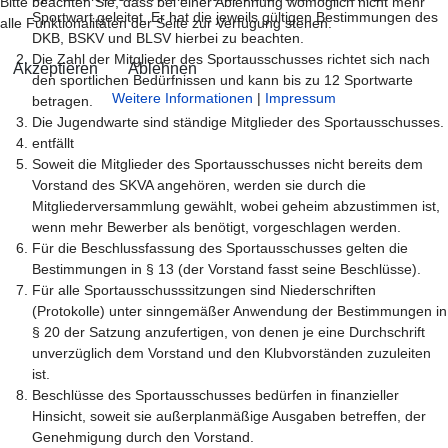
Bitte beachten Sie, dass bei einer Ablehnung womöglich nicht mehr
Sportwart geleitet. Er hat die jeweils gültigen Bestimmungen des
alle Funktionalitäten der Seite zur Verfügung stehen.
DKB, BSKV und BLSV hierbei zu beachten.
Die Zahl der Mitglieder des Sportausschusses richtet sich nach
Akzeptieren
Ablehnen
den sportlichen Bedürfnissen und kann bis zu 12 Sportwarte
Weitere Informationen
|
Impressum
betragen.
Die Jugendwarte sind ständige Mitglieder des Sportausschusses.
entfällt
Soweit die Mitglieder des Sportausschusses nicht bereits dem
Vorstand des SKVA angehören, werden sie durch die
Mitgliederversammlung gewählt, wobei geheim abzustimmen ist,
wenn mehr Bewerber als benötigt, vorgeschlagen werden.
Für die Beschlussfassung des Sportausschusses gelten die
Bestimmungen in § 13 (der Vorstand fasst seine Beschlüsse).
Für alle Sportausschusssitzungen sind Niederschriften
(Protokolle) unter sinngemäßer Anwendung der Bestimmungen in
§ 20 der Satzung anzufertigen, von denen je eine Durchschrift
unverzüglich dem Vorstand und den Klubvorständen zuzuleiten
ist.
Beschlüsse des Sportausschusses bedürfen in finanzieller
Hinsicht, soweit sie außerplanmäßige Ausgaben betreffen, der
Genehmigung durch den Vorstand.