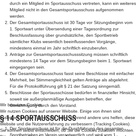
durch ein Mitglied im Sportausschuss vertreten, kann ein weiteres
Mitglied nicht in den Gesamtsportausschuss aufgenommen
werden.
Der Gesamtsportausschuss ist 30 Tage vor Sitzungsbeginn vom
1. Sportwart unter Übersendung einer Tagesordnung zur
Beschlussfassung über grundsätzliche, den Sportbetrieb
sämtlicher Klubs wesentlich beeinflussenden Vorgänge,
mindestens einmal im Jahr schriftlich einzuberufen.
Anträge zur Gesamtsportausschusssitzung müssen schriftlich
mindestens 14 Tage vor dem Sitzungsbeginn beim 1. Sportwart
eingegangen sein.
Der Gesamtsportausschuss fasst seine Beschlüsse mit einfacher
Mehrheit, bei Stimmengleichheit gelten Anträge als abgelehnt.
Für die Protokollführung gilt § 21 der Satzung sinngemäß.
Beschlüsse der Sportausschüsse bedürfen in finanzieller Hinsicht,
soweit sie außerplanmäßige Ausgaben betreffen, der
Wir benutzen Cookies
Genehmigung durch den Vorstand.
Wir nutzen Cookies auf unserer Website. Einige von ihnen sind
§ 14 SPORTAUSSCHUSS
essenziell für den Betrieb der Seite, während andere uns helfen, diese
Website und die Nutzererfahrung zu verbessern (Tracking Cookies).
Der Sportausschuss ist für die Durchführung des gesamten
Sie können selbst entscheiden, ob Sie die Cookies zulassen möchten.
Sportbetriebes im Verein verantwortlich und wird vom 1.